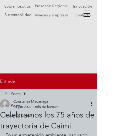
Presencia Regional
Sobre nosotros
Innovación
Sustentabilidad
Marcas y empresas
Contacto
Entrada
All Posts
Constanza Madariaga
All Posts
24 jun 2024
1 min de lectura
Celebramos los 75 años de
Hitos Empresa
trayectoria de Caími
En un entretenido ambiente inspirado 