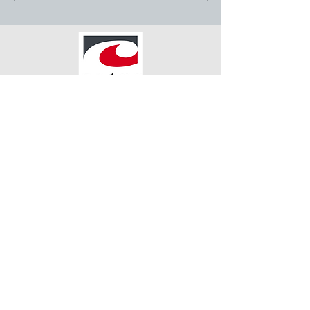
SECCIONES
HOME
COMPLIANCE
R. SOSTENIBLE
NUESTRAS MARCAS
NOBILE
CAPIRE
NUESTRAS EMPRESAS