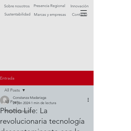
Presencia Regional
Sobre nosotros
Innovación
Sustentabilidad
Marcas y empresas
Contacto
Entrada
All Posts
Constanza Madariaga
All Posts
24 jun 2024
1 min de lectura
Photio Life: La
Hitos Empresa
revolucionaria tecnología