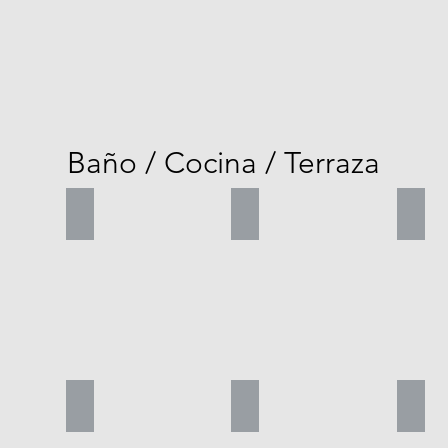
Baño / Cocina / Terraza
acusa
baldosa florencia
Baldosa ligure_edited
Bald
lack
flor árabe arena
Fayún
flor 