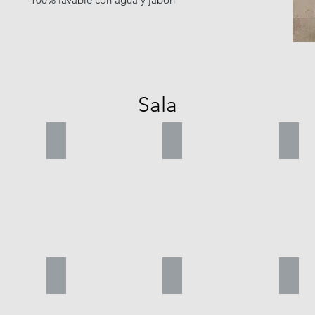
Sala
eige
Pino café
IRON GRIS CLARO
Sher
ul
Madera rústica provincia
Cemento ocre
Ceme