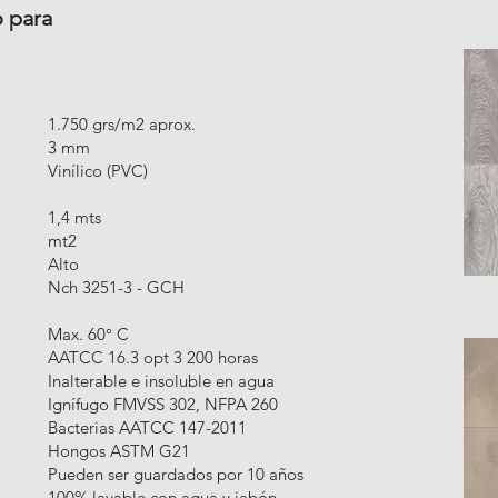
o para
1.750 grs/m2 aprox.
3 mm
Vinílico (PVC)
1,4 mts
mt2
Alto
Nch 3251-3 - GCH
Max. 60° C
AATCC 16.3 opt 3 200 horas
Inalterable e insoluble en agua
Ignífugo FMVSS 302, NFPA 260
Bacterias AATCC 147-2011
Hongos ASTM G21
Pueden ser guardados por 10 años
100% lavable con agua y jabón