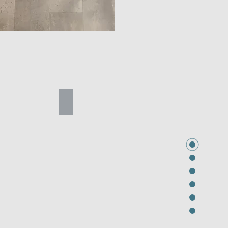
wood gris claro
madera rústica honey
nto gris