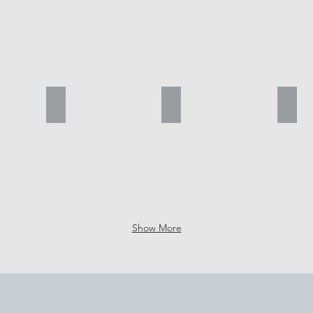
ica azul
madalas tradicional
baldosa clásica amarilla
Made
Show More